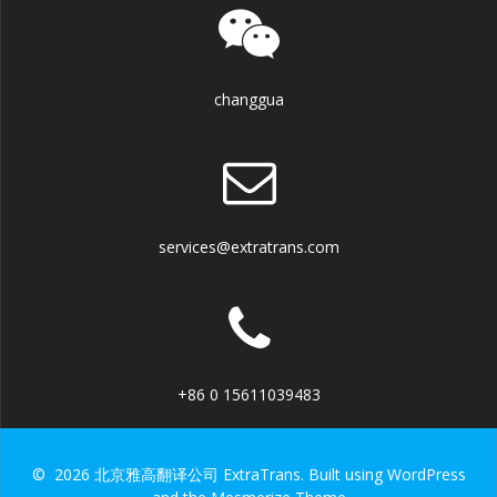
changgua
services@extratrans.com
+86 0 15611039483
© 2026 北京雅高翻译公司 ExtraTrans. Built using WordPress