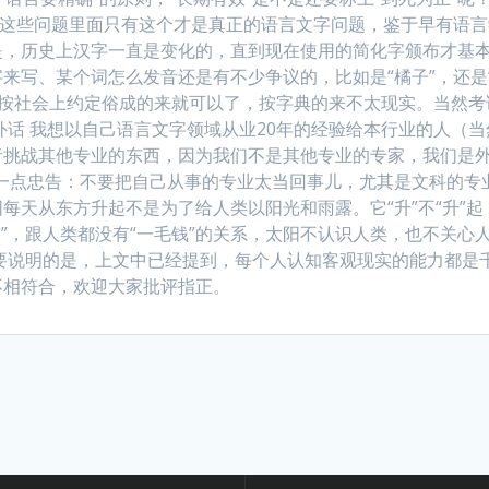
出的这些问题里面只有这个才是真正的语言文字问题，鉴于早有语
是，历史上汉字一直是变化的，直到现在使用的简化字颁布才基
来写、某个词怎么发音还是有不少争议的，比如是“橘子”，还是
大流，按社会上约定俗成的来就可以了，按字典的来不太现实。当然考
外话 我想以自己语言文字领域从业20年的经验给本行业的人（当
者挑战其他专业的东西，因为我们不是其他专业的专家，我们是
人一点忠告：不要把自己从事的专业太当回事儿，尤其是文科的专
每天从东方升起不是为了给人类以阳光和雨露。它“升”不“升”起
雨露”，跟人类都没有“一毛钱”的关系，太阳不认识人类，也不关心
要说明的是，上文中已经提到，每个人认知客观现实的能力都是
不相符合，欢迎大家批评指正。