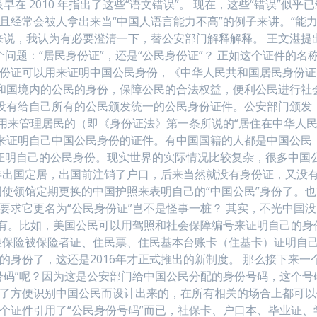
在 2010 年指出了这些“语文错误”。 现在，这些“错误”似乎
且经常会被人拿出来当“中国人语言能力不高”的例子来讲。“能
”来说，我认为有必要澄清一下，替公安部门解释解释。 王文湛提
问题：“居民身份证”，还是“公民身份证”？ 正如这个证件的名
身份证可以用来证明中国公民身份，《中华人民共和国居民身份证
和国境内的公民的身份，保障公民的合法权益，便利公民进行社
没有给自己所有的公民颁发统一的公民身份证件。公安部门颁发
是用来管理居民的（即《身份证法》第一条所说的“居住在中华人
来证明自己中国公民身份的证件。有中国国籍的人都是中国公民
”来证明自己的公民身份。现实世界的实际情况比较复杂，很多中国
年出国定居，出国前注销了户口，后来当然就没有身份证，又没
使领馆定期更换的中国护照来表明自己的“中国公民”身份了。也
要求它更名为“公民身份证”岂不是怪事一桩？ 其实，不光中国没
都没有。比如，美国公民可以用驾照和社会保障编号来证明自己的身
康保险被保险者证、住民票、住民基本台账卡（住基卡）证明自
的身份了，这还是2016年才正式推出的新制度。 那么接下来一
份号码”呢？因为这是公安部门给中国公民分配的身份号码，这个号
为了方便识别中国公民而设计出来的，在所有相关的场合上都可以
这个证件引用了“公民身份号码”而已，社保卡、户口本、毕业证、