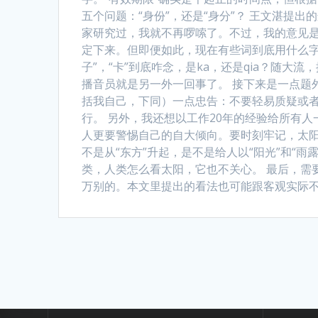
五个问题：“身份”，还是“身分”？ 王文湛提
家研究过，我就不再啰嗦了。不过，我的意见
定下来。但即便如此，现在有些词到底用什么字
子”，“卡”到底咋念，是ka，还是qia？随
播音员就是另一外一回事了。 接下来是一点题
括我自己，下同）一点忠告：不要轻易质疑或
行。 另外，我还想以工作20年的经验给所有
人更要警惕自己的自大倾向。要时刻牢记，太阳
不是从“东方”升起，是不是给人以“阳光”和“
类，人类怎么看太阳，它也不关心。 最后，需
万别的。本文里提出的看法也可能跟客观实际