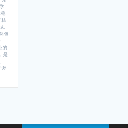
言学
本稳
“桔
试、
然包
外
业的
，是
人
千差