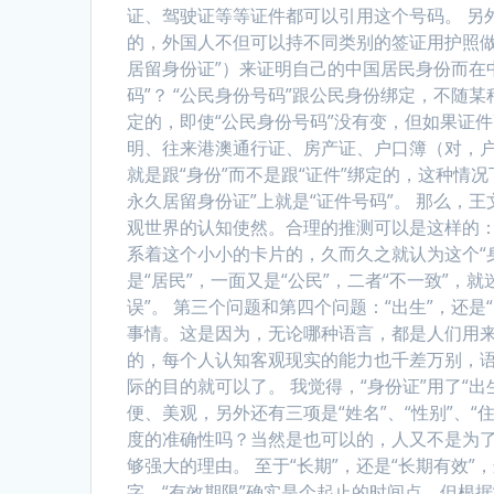
证、驾驶证等等证件都可以引用这个号码。 另
的，外国人不但可以持不同类别的签证用护照做
居留身份证”）来证明自己的中国居民身份而在中
码”？ “公民身份号码”跟公民身份绑定，不
定的，即使“公民身份号码”没有变，但如果证
明、往来港澳通行证、房产证、户口簿（对，
就是跟“身份”而不是跟“证件”绑定的，这种情况
永久居留身份证”上就是“证件号码”。 那么
观世界的认知使然。合理的推测可以是这样的：
系着这个小小的卡片的，久而久之就认为这个“
是“居民”，一面又是“公民”，二者“不一致”
误”。 第三个问题和第四个问题：“出生”，还是
事情。这是因为，无论哪种语言，都是人们用
的，每个人认知客观现实的能力也千差万别，语言就
际的目的就可以了。 我觉得，“身份证”用了“
便、美观，另外还有三项是“姓名”、“性别”、
度的准确性吗？当然是也可以的，人又不是为
够强大的理由。 至于“长期”，还是“长期有效
字。“有效期限”确实是个起止的时间点，但根据“