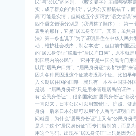
民”与“公民”的区别。《咬文嚼字》主编郝铭鉴最早
实，成了群众的“共识”，认为公安部搞错了，而
高”可能是实情，但就这五个所谓的“语文错误
四个语文错误分别是（我调整了顺序）： 第一个
表明的那样，它是“居民身份证”。其实，虽然
法》第一条也说了“为了证明居住在中华人民共
动，维护社会秩序，制定本法”，但目前中国还
的“居民身份证”脱胎于“居民户口簿”，原本就
和国境内的公民”），它并不是中国公民专门用
以用“居民户口簿”、“居民身份证”或者“护照
因为各种原因没这个证或者没那个证。比如早
入长期居住国的国籍，就只有一本在中国驻外国
是说，“居民身份证”只是用来管理居民的证件，
有“公民身份证”，很多国家连“居民身份证”
一直以来，日本公民可以用驾驶证、护照、健
身份，后来日本公民可以用“个人番号”证明自己
问就是，为什么“居民身份证”上又有“公民身
是为了这个“居民身份证”而专门编制的，而是
用这个号码。出现在“居民身份证”上只是因为