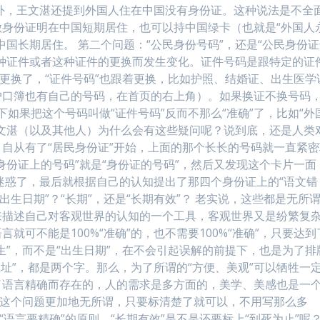
外，王文湛还提到外国人住在中国没有身份证。这种说法是不全
身份证明在中国短期居住，也可以持中国绿卡（也就是“外国人
国长期居住。 第二个问题：“公民身份号码”，还是“公民身份
随某种证件或者这种证件的更换而发生变化。证件号码是跟特定的证
件更换了，“证件号码”也跟着更换，比如护照、结婚证、出生医学
户口簿也有自己的号码，在首页的右上角）。如果换证不换号码
下如果把这个号码叫做“证件号码”反而不那么“准确”了，比如“外
，王文湛（以及其他人）为什么会有这些疑问呢？说到底，还是人类
自从有了“居民身份证”开始，上面的那个长长的号码就一直紧密
身份证上的号码”就是“身份证的号码”，然后又发现这个卡片一面
，就迷惑了，最后就根据自己的认知提出了那四个身份证上的“语文错
“出生日期”？“长期”，还是“长期有效”？ 老实说，这些都是无所
来描述自己对客观世界的认知的一个工具，客观世界又是纷繁复
可不能是100%“准确”的，也不需要100%“准确”，只要达到
出生”，而不是“出生日期”，在不会引起误解的前提下，也是为了排
“住址”，都是两个字。那么，为了所谓的“方便、美观”可以牺牲一
了语言精确而存在的，人的需求是多方面的，美学、美感也是一
”，这个问题更加地无所谓，只要标清楚了就可以，不用写那么多
语言要精确”的原则，“长期有效”是不是还要标上“到死为止”呢？