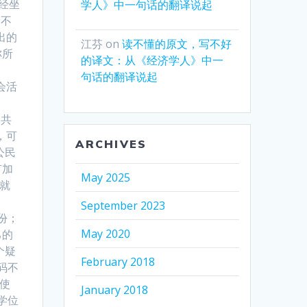
已经坐
学人》中一句话的翻译说起
力不
出的
江芬
on
读不懂的原文，写不好
称所
的译文：从《经济学人》中一
句话的翻译说起
会活
民共
，可
ARCHIVES
公民
有加
May 2025
就
September 2023
份；
May 2020
己的
个疑
February 2018
码不
使
January 2018
学位