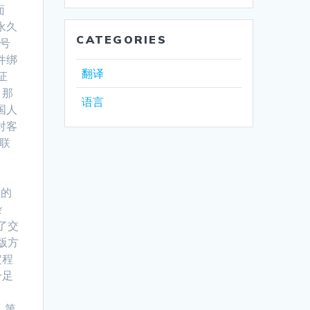
面
永久
CATEGORIES
证号
件绑
翻译
证
，那
语言
国人
对客
联
谓的
杂
了交
版方
定程
个足
 第